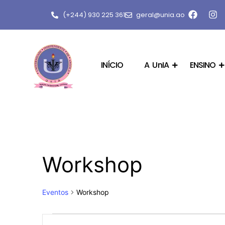
(+244) 930 225 361
geral@unia.ao
INÍCIO
A UnIA
ENSINO
Workshop
Eventos
Workshop
Navegação
Digite